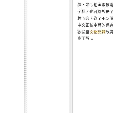
微，如今也全數被
字模，也可以說是
義而言，為了不要
中文正楷字體的保
歡迎至
文物總覽
欣
步了解...