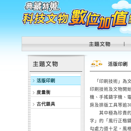
跳到主要內容區塊
:::
活版印刷
:::
活版印刷
「印刷技術」為文
印刷技術及文物開
度量衡
機、手搖鑄字機、
古代鎖具
房及排版工具等逾
其中極為珍貴的是
字」的「風行正楷
勾處力道十足，風