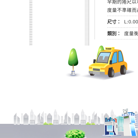
早期的捲尺以
度量不準確而
尺寸：
L:0.0
類別：
度量