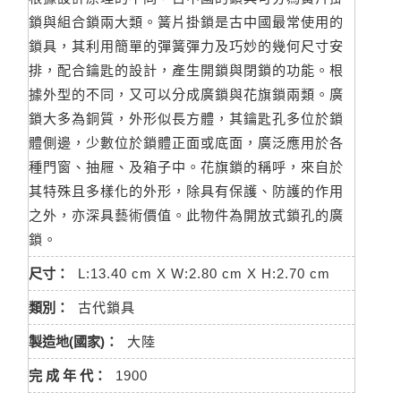
鎖與組合鎖兩大類。簧片掛鎖是古中國最常使用的
鎖具，其利用簡單的彈簧彈力及巧妙的幾何尺寸安
排，配合鑰匙的設計，產生開鎖與閉鎖的功能。根
據外型的不同，又可以分成廣鎖與花旗鎖兩類。廣
鎖大多為銅質，外形似長方體，其鑰匙孔多位於鎖
體側邊，少數位於鎖體正面或底面，廣泛應用於各
種門窗、抽屜、及箱子中。花旗鎖的稱呼，來自於
其特殊且多樣化的外形，除具有保護、防護的作用
之外，亦深具藝術價值。此物件為開放式鎖孔的廣
鎖。
尺寸：
L:13.40 cm X W:2.80 cm X H:2.70 cm
類別：
古代鎖具
製造地(國家)：
大陸
完 成 年 代：
1900