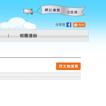
:::
分享到