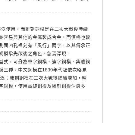
被廣泛使用，而雕刻銅模是在二次大戰後陸續
並容易與其他的金屬製成合金，而價格也較
側面凹孔裡刻有「風行」兩字，以其傳承正
銅模承先啟後之角色，忽焉浮現。
型式，可分為單字銅模、連字銅模、集體銅
三種。中文銅模在1830年代起依次略見
廣泛；雕刻銅模在二次大戰後陸續增加，精
字銅模，使用電鍍銅模及雕刻銅模佔最多