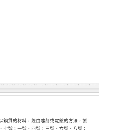
以銅質的材料，經由雕刻或電鍍的方法，製
、七號；一號、四號；三號、六號、八號；