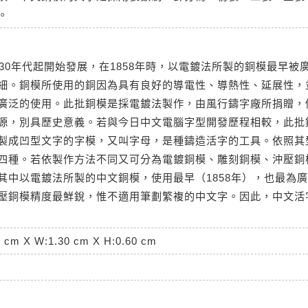
。
830年代起開始發展，在1858年時，以電鍍法所製的銅模最早
細。銅模所使用的銅因為具有良好的導電性、導熱性、延展性，
廣泛的使用。此批銅模是採電鍍法製作，由風行鑄字廠所捐贈，
源，別具歷史意義。若與今日中文電腦字型開發歷程相較，此批
製成凹型文字的字模，又叫字母，是種鑄造活字的工具。依照其
四種。若依製作方法不同又可分為電鍍銅模、雕刻銅模、沖壓銅模
其中以電鍍法所製的中文銅模，使用最早（1858年），也最為
壓銅模精度最鮮銳，惟不適用筆劃繁複的中文字。因此，中文活
0 cm X W:1.30 cm X H:0.60 cm