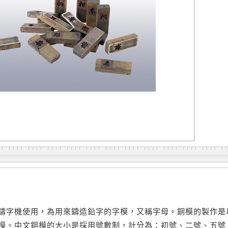
鑄字機使用，為用來鑄造鉛字的字模，又稱字母。銅模的製作是
模。中文銅模的大小是採用號數制，計分為：初號、二號、五號