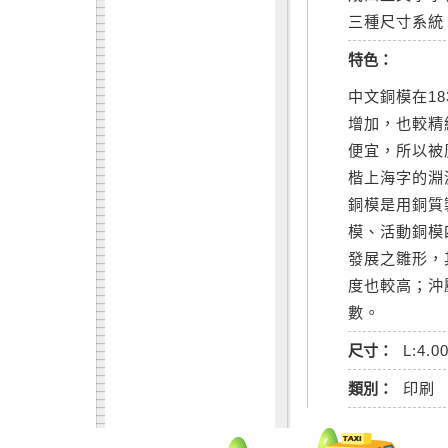
三種尺寸系統
特色：
中文銅模在1
增加，也較精
便宜，所以被
楷上海字的淵
銅模是用銅質
模、活動銅模
發展之雛形，
度也較高；沖
數。
尺寸：
L:4.0
類別：
印刷