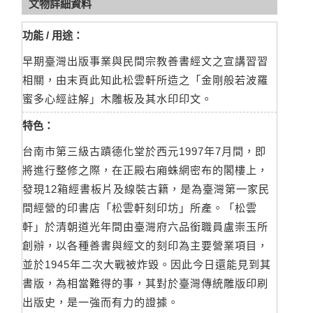
文物詳細資料
功能 / 用途：
早期臺灣出版事業與民間宗教善書經文之宣講習習
相關，由末頁此知此松雲軒所造之「金剛般若波羅
蜜多心經註解」木雕板及其水印印文。
特色：
台南市第三級古蹟德化堂於西元1997年7月間，即
將進行整修之際，在正殿右廂蛛網密布的閣樓上，
發現12箱經書板片及線裝古籍，是為臺灣第一家民
間經營的印書店「松雲軒刻印坊」所產。「松雲
軒」於清朝道光年間由臺灣府六品銜職員盧崇玉所
創辦，以各種善書與經文的刻印為主要營業項目，
並於1945年二次大戰被炸毀。因此今日還能見到其
書版，為相當難得的事，其對於臺灣傳統雕版印刷
出版史，是一強而有力的證據。