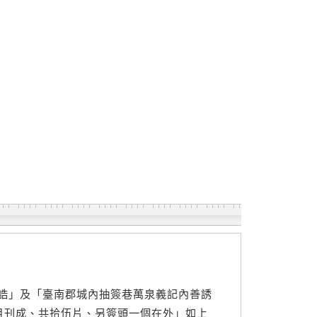
誥」及「臺南郡城內抽簽巷萬泉義記內善誘
月刊成、共拾伍片、另簽頭一個在外」如上