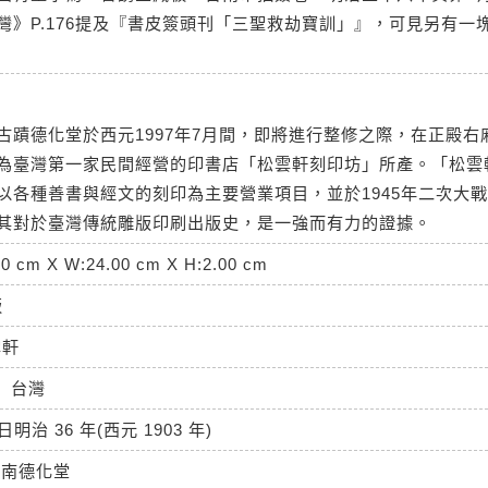
灣》P.176提及『書皮簽頭刊「三聖救劫寶訓」』，可見另有
古蹟德化堂於西元1997年7月間，即將進行整修之際，在正殿右
為臺灣第一家民間經營的印書店「松雲軒刻印坊」所產。「松雲
以各種善書與經文的刻印為主要營業項目，並於1945年二次大
其對於臺灣傳統雕版印刷出版史，是一強而有力的證據。
50 cm X W:24.00 cm X H:2.00 cm
版
雲軒
台灣
日明治 36 年(西元 1903 年)
台南德化堂