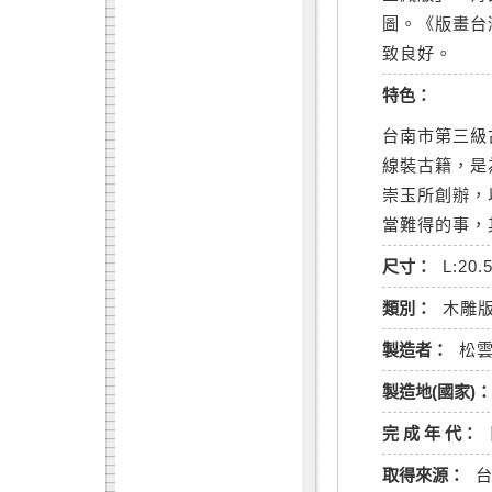
圖。《版畫台
致良好。
特色：
台南市第三級
線裝古籍，是
崇玉所創辦，
當難得的事，
尺寸：
L:20.
類別：
木雕
製造者：
松
製造地(國家)：
完 成 年 代：
取得來源：