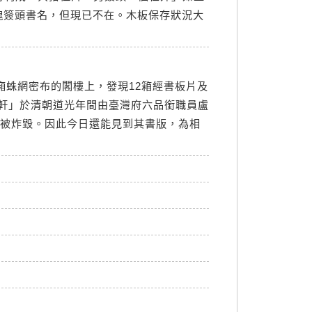
一塊簽頭書名，但現已不在。木板保存狀況大
廂蛛網密布的閣樓上，發現12箱經書板片及
軒」於清朝道光年間由臺灣府六品銜職員盧
戰被炸毀。因此今日還能見到其書版，為相