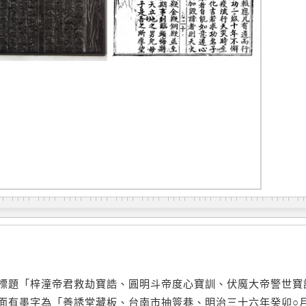
標題「梓潼帝君救劫寶誥、圓明斗帝度心寶訓、伏魔大帝警世寶
面有墨字為「善誘堂藏板、台南市抽簽巷、明治三十六年癸卯○