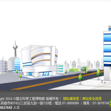
right 2014 ©國立科學工藝博物館 版權所有
｜
隱私權政策
｜
網站安全政策
高雄市807412三民區九如一路720號
｜
電話:07-3800089 ︱傳真：07-3878748
0617642
人次