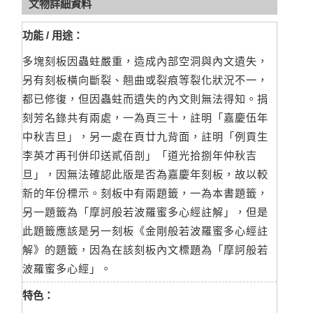
文物詳細資料
功能 / 用途：
多塊刻板因蟲蛀嚴重，造成內部空洞與內文遺失，
另有刻板橫向斷裂、翹曲或裂痕等裂化狀況不一，
都已修復，但因蟲蛀而遺失的內文則無法得知。捐
刻芳名錄共有兩處，一為頁三十，註明「嘉慶伍年
中秋吉旦」，另一處在頁廿九背面，註明「例貢生
李英才再刊併印送貳佰剖」「道光拾捌年仲秋吉
旦」，因無法確認此版是否為嘉慶年刻板，故以較
新的年份標示。刻板中有兩題籤，一為本書題籤，
另一題籤為「摩訶般若波羅蜜多心經註解」，但是
此題籤應該是另一刻板《金剛般若波羅蜜多心經註
解》的題籤，因為在該刻板內文標題為「摩訶般若
波羅蜜多心經」。
特色：