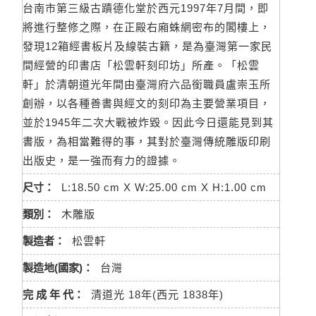
台南市第三級古蹟德化堂於西元1997年7月間，即
將進行整修之際，在正殿右廂蛛網密布的閣樓上，
發現12箱經書板片及線裝古籍，是為臺灣第一家民
間經營的印書店「松雲軒刻印坊」所產。「松雲
軒」於清朝道光年間由臺灣府六品銜職員盧崇玉所
創辦，以各種善書與經文的刻印為主要營業項目，
並於1945年二次大戰被炸毀。因此今日還能見到其
書版，為相當難得的事，其對於臺灣傳統雕版印刷
出版史，是一強而有力的證據。
尺寸：
L:18.50 cm X W:25.00 cm X H:1.00 cm
類別：
木雕版
製造者：
松雲軒
製造地(國家)：
台灣
完 成 年 代：
清道光 18年(西元 1838年)