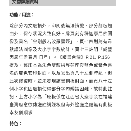
文物詳細資料
功能 / 用途：
除部分內文磨損外，印刷後無法辨識，部分刻板翹
曲外，保存狀況大致良好。扉頁刻有釋迦摩尼佛圖
像及書名「金剛般若波羅蜜經」，頁七四則刻有韋
馱護法圖像及大小字字數統計，頁七三註明「咸豐
丙辰年孟春月 日旦」。《版畫台灣》P.21, P.156
提及，舊印本為朱色雙龍拱護蓮座與藍色或紫色書
名的雙色套印封面，以及寫出頁八十左側牌記，但
此次修復時，並未發現該書刻板封面，而頁八十左
側小字也因磨損使得部分字句辨識困難，故特此註
記，上方小字為「原板係在江西省大悲寺余在福建
臺灣府意欲傳送註講經板但海外邊庭之處無有此板
幸友僧順求
特色：