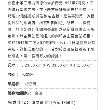
台南市第三級古蹟德化堂於西元1997年7月間，即
將進行整修之際，在正殿右廂蛛網密布的閣樓上，
發現12箱經書板片及線裝古籍，是為臺灣第一家民
間經營的印書店「松雲軒刻印坊」所產。「松雲
軒」於清朝道光年間由臺灣府六品銜職員盧崇玉所
創辦，以各種善書與經文的刻印為主要營業項目，
並於1945年二次大戰被炸毀。因此今日還能見到其
書版，為相當難得的事，其對於臺灣傳統雕版印刷
出版史，是一強而有力的證據。
尺寸：
L:23.50 cm X W:33.50 cm X H:1.50 cm
類別：
木雕版
製造者：
松雲軒
製造地(國家)：
台灣
完 成 年 代：
清咸豐 6年(西元 1856年)