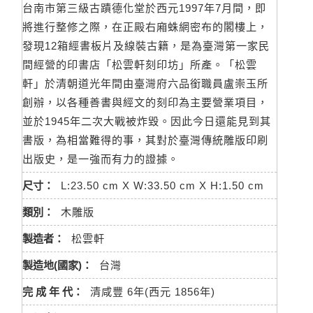
台南市第三級古蹟德化堂於西元1997年7月間，即
將進行整修之際，在正殿右廂蛛網密布的閣樓上，
發現12箱經書板片及線裝古籍，是為臺灣第一家民
間經營的印書店「松雲軒刻印坊」所產。「松雲
軒」於清朝道光年間由臺灣府六品銜職員盧崇玉所
創辦，以各種善書與經文的刻印為主要營業項目，
並於1945年二次大戰被炸毀。因此今日還能見到其
書版，為相當難得的事，其對於臺灣傳統雕版印刷
出版史，是一強而有力的證據。
尺寸：
L:23.50 cm X W:33.50 cm X H:1.50 cm
類別：
木雕版
製造者：
松雲軒
製造地(國家)：
台灣
完 成 年 代：
清咸豐 6年(西元 1856年)