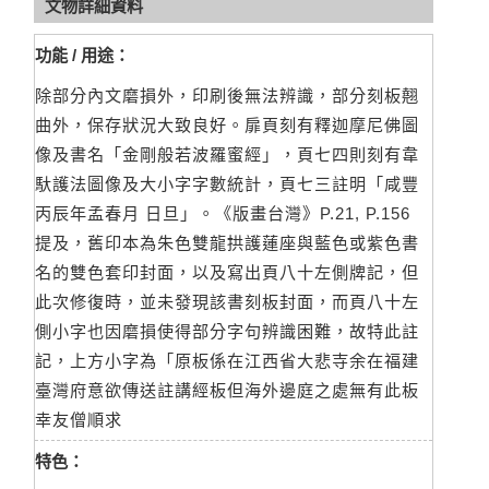
文物詳細資料
功能 / 用途：
除部分內文磨損外，印刷後無法辨識，部分刻板翹
曲外，保存狀況大致良好。扉頁刻有釋迦摩尼佛圖
像及書名「金剛般若波羅蜜經」，頁七四則刻有韋
馱護法圖像及大小字字數統計，頁七三註明「咸豐
丙辰年孟春月 日旦」。《版畫台灣》P.21, P.156
提及，舊印本為朱色雙龍拱護蓮座與藍色或紫色書
名的雙色套印封面，以及寫出頁八十左側牌記，但
此次修復時，並未發現該書刻板封面，而頁八十左
側小字也因磨損使得部分字句辨識困難，故特此註
記，上方小字為「原板係在江西省大悲寺余在福建
臺灣府意欲傳送註講經板但海外邊庭之處無有此板
幸友僧順求
特色：