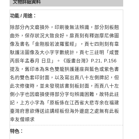
文物詳細資料
功能 / 用途：
除部分內文磨損外，印刷後無法辨識，部分刻板翹
曲外，保存狀況大致良好。扉頁刻有釋迦摩尼佛圖
像及書名「金剛般若波羅蜜經」，頁七四則刻有韋
馱護法圖像及大小字字數統計，頁七三註明「咸豐
丙辰年孟春月 日旦」。《版畫台灣》P.21, P.156
提及，舊印本為朱色雙龍拱護蓮座與藍色或紫色書
名的雙色套印封面，以及寫出頁八十左側牌記，但
此次修復時，並未發現該書刻板封面，而頁八十左
側小字也因磨損使得部分字句辨識困難，故特此註
記，上方小字為「原板係在江西省大悲寺余在福建
臺灣府意欲傳送註講經板但海外邊庭之處無有此板
幸友僧順求
特色：