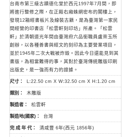
台南市第三級古蹟德化堂於西元1997年7月間，即
將進行整修之際，在正殿右廂蛛網密布的閣樓上，
發現12箱經書板片及線裝古籍，是為臺灣第一家民
間經營的印書店「松雲軒刻印坊」所產。「松雲
軒」於清朝道光年間由臺灣府六品銜職員盧崇玉所
創辦，以各種善書與經文的刻印為主要營業項目，
並於1945年二次大戰被炸毀。因此今日還能見到其
書版，為相當難得的事，其對於臺灣傳統雕版印刷
出版史，是一強而有力的證據。
尺寸：
L:22.50 cm X W:32.50 cm X H:1.20 cm
類別：
木雕版
製造者：
松雲軒
製造地(國家)：
台灣
完 成 年 代：
清咸豐 6年(西元 1856年)