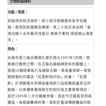
文物詳細資料
功能 / 用途：
刻板保存狀況良好，有少部分框線遺失及字句磨
損。扉頁刻有圖像及佛號，頁二十四文末註明「皇
清光緒十五年春月戌道日 佛弟子重刻 原板鼓山湧泉
寺」。
特色：
台南市第三級古蹟德化堂於西元1997年7月間，即
將進行整修之際，在正殿右廂蛛網密布的閣樓上，
發現12箱經書板片及線裝古籍，是為臺灣第一家民
間經營的印書店「松雲軒刻印坊」所產。「松雲
軒」於清朝道光年間由臺灣府六品銜職員盧崇玉所
創辦，以各種善書與經文的刻印為主要營業項目，
並於1945年二次大戰被炸毀。因此今日還能見到其
書版，為相當難得的事，其對於臺灣傳統雕版印刷