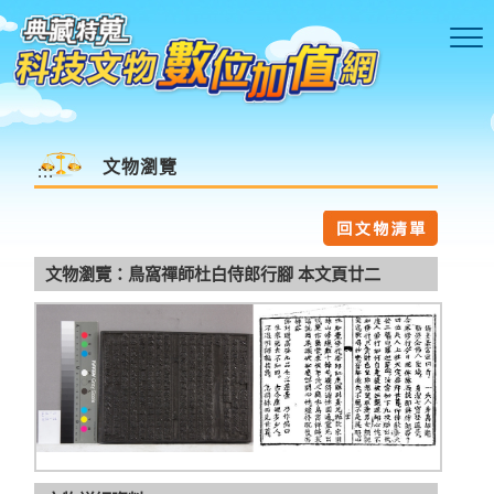
跳到主要內容區塊
文物瀏覽
:::
文物瀏覽：鳥窩禪師杜白侍郎行腳 本文頁廿二