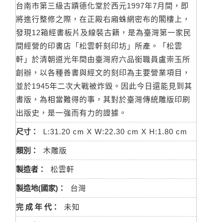
台南市第三級古蹟德化堂於西元1997年7月間，即
將進行整修之際，在正殿右廂蛛網密布的閣樓上，
發現12箱經書板片及線裝古籍，是為臺灣第一家民
間經營的印書店「松雲軒刻印坊」所產。「松雲
軒」於清朝道光年間由臺灣府六品銜職員盧崇玉所
創辦，以各種善書與經文的刻印為主要營業項目，
並於1945年二次大戰被炸毀。因此今日還能見到其
書版，為相當難得的事，其對於臺灣傳統雕版印刷
出版史，是一強而有力的證據。
尺寸：
L:31.20 cm X W:22.30 cm X H:1.80 cm
類別：
木雕版
製造者：
松雲軒
製造地(國家)：
台灣
完 成 年 代：
未知