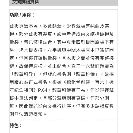
文物詳細資料
功能 / 用途：
藏板頁數不齊，多數缺漏，少數藏板有翹曲及磨
損，部分藏板有裂痕，嚴重者造成內文結構破損及
斷裂，皆已修復黏合。其中頁卅四刻板因原板下有
另一塊木板支撐，左半邊與中間木板原本已鐵釘固
定，但因鐵釘鏽蝕斷裂，且木板之間並沒有完整接
縫，故保持原樣，並未黏合。頁三十六背面題籤為
「龍華科教」，但版心書名則「龍華科儀」，故採
用版心為正式書名。根據《德化堂創建一百六十週
年紀念特刊》P.64，龍華科儀有三卷，但從現存藏
板中無法判定，且部分藏版刻有頁碼，但部分則
無，因此僅能從內文進行排序，但有多少缺損頁數
則無法清楚得知。
特色：