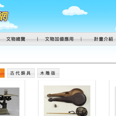
衡
古代鎖具
木雕版