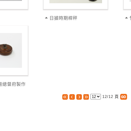
日據時期桿秤
灣總督府製作
12/12 頁