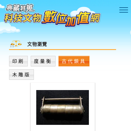
跳到主要內容區塊
文物瀏覽
:::
印刷
度量衡
古代鎖具
木雕版