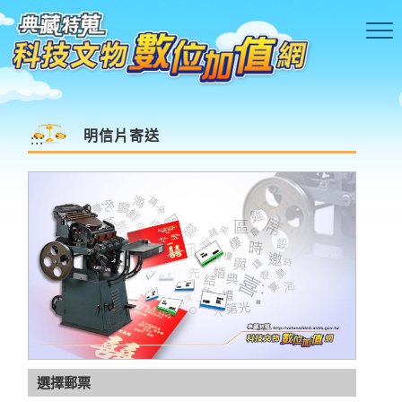
跳到主要內容區塊
明信片寄送
:::
語音驗証碼
更新驗証碼
選擇郵票