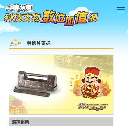
跳到主要內容區塊
明信片寄送
:::
語音驗証碼
更新驗証碼
選擇郵票