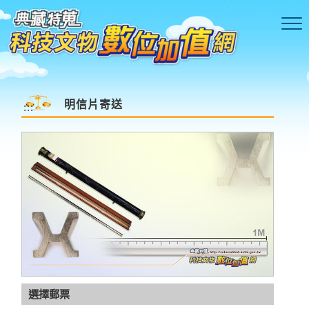
跳到主要內容區塊
明信片寄送
:::
語音驗証碼
更新驗証碼
選擇郵票