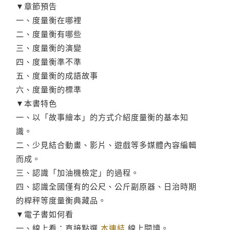
▼章節預告
一、度量衡在哪裡
二、度量衡有哪些
三、度量衡的演變
四、度量衡準不準
五、度量衡的成語故事
六、度量衡的標準
▼本書特色
一、以「故事繪本」的方式介紹度量衡的基本知
識。
二、少見結合動畫、影片、遊戲等多媒體內容編輯
而成。
三、認識「加油機檢定」的過程。
四、認識全國僅有的公尺、公斤副原器、日治時期
的桿秤等度量衡典藏品。
▼電子書如何看
一、線上看：直接點選
本連結
線上閱讀。