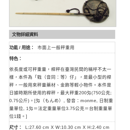
文物詳細資料
功能 / 用途：
市面上一般秤重用
特色：
依長度或可秤重量，桿秤在臺灣民間的稱呼不太一
樣，本件為「戥（音同：等）仔」，是最小型的桿
秤，一般用來秤量藥材、金飾等輕小物件。本件是
日據時期所使用的桿秤，最大秤重200匁(750公克;
0.75公斤)。[匁（もんめ）, 發音：monme, 日制重
量單位, 1匁＝法定重量單位3.75公克＝台制重量單
位1錢。]
尺寸：
L:27.60 cm X W:10.30 cm X H:2.40 cm