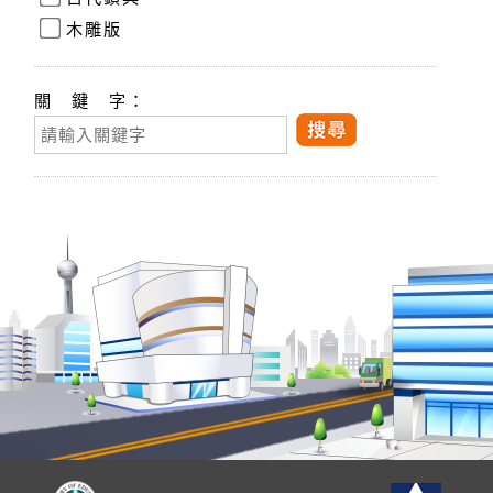
木雕版
關 鍵 字：