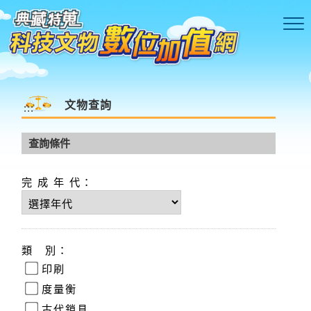
跳到主要內容區塊
文物查詢
完 成 年 代：
類 別：
關 鍵 字：
:::
查詢條件
完 成 年 代：
類 別：
印刷
度量衡
古代鎖具