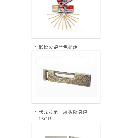
猴標火柴盒色鉛組
狀元及第—廣鎖隨身碟
16GB