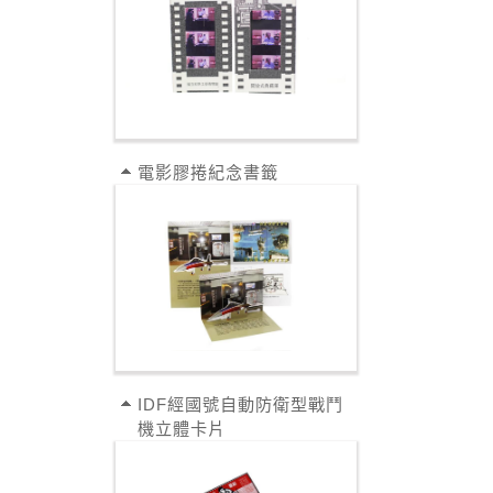
電影膠捲紀念書籤
IDF經國號自動防衛型戰鬥
機立體卡片