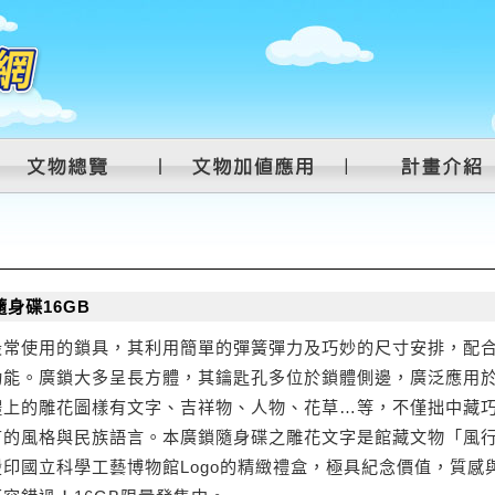
身碟16GB
最常使用的鎖具，其利用簡單的彈簧彈力及巧妙的尺寸安排，配
功能。廣鎖大多呈長方體，其鑰匙孔多位於鎖體側邊，廣泛應用
體上的雕花圖樣有文字、吉祥物、人物、花草…等，不僅拙中藏
有的風格與民族語言。本廣鎖隨身碟之雕花文字是館藏文物「風
印國立科學工藝博物館Logo的精緻禮盒，極具紀念價值，質感