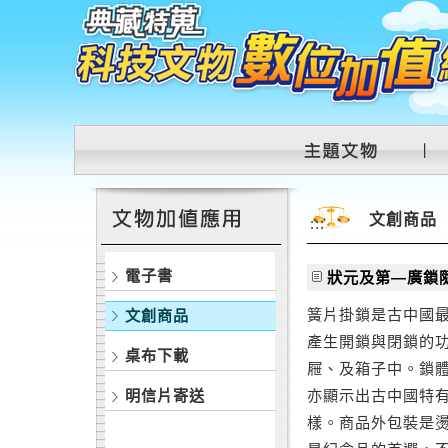
跳到主要內容區塊
:::
文創商品
:::
電子書
狀元及第—廣鎖隨
簧片掛鎖是古中國
文創商品
產生開鎖與閉鎖的
桌布下載
屜、及箱子中。鎖
明信片寄送
亦顯示出古中國特
樣。商品外包裝是燙