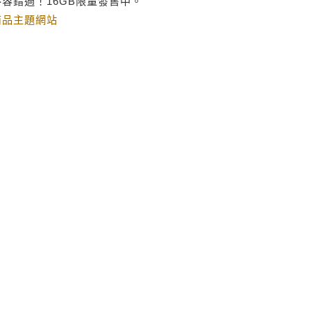
容錯過！16GB限量發售中。
商品主題網站