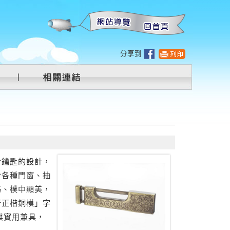
:::
分享到
合鑰匙的設計，
於各種門窗、抽
巧、樸中顯美，
行正楷銅模」字
與實用兼具，