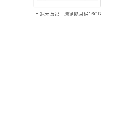
狀元及第—廣鎖隨身碟16GB