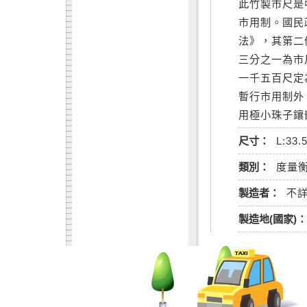
此竹製市尺是
市用制。國民政
法》，其第二
三分之一為市
一千五百尺定
暫行市用制外
用極小珠子鑲
尺寸：
L:33.
類別：
度量
製造者：
不
製造地(國家)：