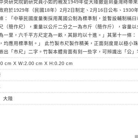
中央研究院劉研究員小如的親友1949年從大陸撤退到臺灣時帶來
府於1929年（民國18年）2月2日制定、2月16日公布、193
條：「中華民國度量衡採用萬國公制為標準制，並暫設輔制稱曰
尺（簡作尺），重量以公斤二分之一為市斤（簡作斤），容量以
為一里，六千平方尺定為一畝，其餘均以十進。」其第十一條：
，均應用標準制。」 此竹製市尺製作精美，正面刻度是以極小
嵌出「市尺」二字。竹製本體背面有刻一些字，可辨識出「公」
50 cm X W:2.00 cm X H:0.20 cm
衡
詳
大陸