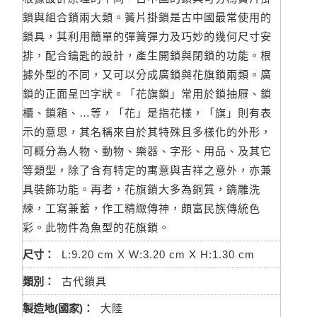
鎖與組合鎖兩大類。簧片掛鎖是古中國最常使用的
鎖具，其利用簡單的彈簧彈力及巧妙的幾何尺寸安
排，配合鑰匙的設計，產生開鎖與閉鎖的功能。根
據外型的不同，又可以分成廣鎖與花旗鎖兩類。廣
鎖的正面呈凹字狀。「花旗鎖」常用於鎖抽屜、鎖
櫃、鎖箱、…等，「花」是指花樣，「旗」則有表
示的意思，其名稱來自於其特殊且多樣化的外形，
可概分為人物、動物、樂器、字形、用品、及其它
等類型，除了含有特定的寓意與吉祥之意外，亦兼
具裝飾功能。再者，花旗鎖大多為銅質，鐫雕洗
練，工寫兼蓄，作工精緻傳神，頗富民族傳統色
彩。此物件為魚型的花旗鎖。
尺寸：
L:9.20 cm X W:3.20 cm X H:1.30 cm
類別：
古代鎖具
製造地(國家)：
大陸