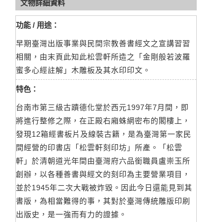
文物詳細資料
功能 / 用途：
早期臺灣出版事業與民間宗教善書經文之宣講習習
相關，由末頁此知此松雲軒所造之「金剛般若波羅
蜜多心經註解」木雕板及其水印印文。
特色：
台南市第三級古蹟德化堂於西元1997年7月間，即
將進行整修之際，在正殿右廂蛛網密布的閣樓上，
發現12箱經書板片及線裝古籍，是為臺灣第一家民
間經營的印書店「松雲軒刻印坊」所產。「松雲
軒」於清朝道光年間由臺灣府六品銜職員盧崇玉所
創辦，以各種善書與經文的刻印為主要營業項目，
並於1945年二次大戰被炸毀。因此今日還能見到其
書版，為相當難得的事，其對於臺灣傳統雕版印刷
出版史，是一強而有力的證據。