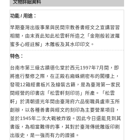
文物詳細資料
功能 / 用途：
早期臺灣出版事業與民間宗教善書經文之宣講習習
相關，由末頁此知此松雲軒所造之「金剛般若波羅
蜜多心經註解」木雕板及其水印印文。
特色：
台南市第三級古蹟德化堂於西元1997年7月間，即
將進行整修之際，在正殿右廂蛛網密布的閣樓上，
發現12箱經書板片及線裝古籍，是為臺灣第一家民
間經營的印書店「松雲軒刻印坊」所產。「松雲
軒」於清朝道光年間由臺灣府六品銜職員盧崇玉所
創辦，以各種善書與經文的刻印為主要營業項目，
並於1945年二次大戰被炸毀。因此今日還能見到其
書版，為相當難得的事，其對於臺灣傳統雕版印刷
出版史，是一強而有力的證據。