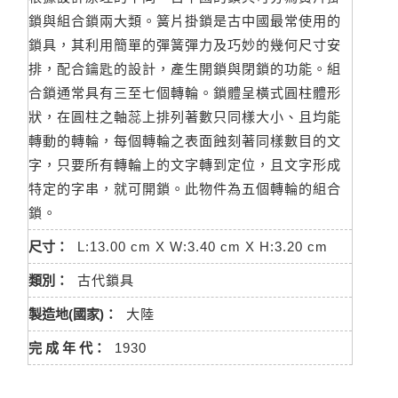
鎖與組合鎖兩大類。簧片掛鎖是古中國最常使用的
鎖具，其利用簡單的彈簧彈力及巧妙的幾何尺寸安
排，配合鑰匙的設計，產生開鎖與閉鎖的功能。組
合鎖通常具有三至七個轉輪。鎖體呈橫式圓柱體形
狀，在圓柱之軸蕊上排列著數只同樣大小、且均能
轉動的轉輪，每個轉輪之表面蝕刻著同樣數目的文
字，只要所有轉輪上的文字轉到定位，且文字形成
特定的字串，就可開鎖。此物件為五個轉輪的組合
鎖。
尺寸：
L:13.00 cm X W:3.40 cm X H:3.20 cm
類別：
古代鎖具
製造地(國家)：
大陸
完 成 年 代：
1930