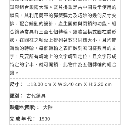
鎖與組合鎖兩大類。簧片掛鎖是古中國最常使用的
鎖具，其利用簡單的彈簧彈力及巧妙的幾何尺寸安
排，配合鑰匙的設計，產生開鎖與閉鎖的功能。組
合鎖通常具有三至七個轉輪。鎖體呈橫式圓柱體形
狀，在圓柱之軸蕊上排列著數只同樣大小、且均能
轉動的轉輪，每個轉輪之表面蝕刻著同樣數目的文
字，只要所有轉輪上的文字轉到定位，且文字形成
特定的字串，就可開鎖。此物件為五個轉輪的組合
鎖。
尺寸：
L:13.00 cm X W:3.40 cm X H:3.20 cm
類別：
古代鎖具
製造地(國家)：
大陸
完 成 年 代：
1930