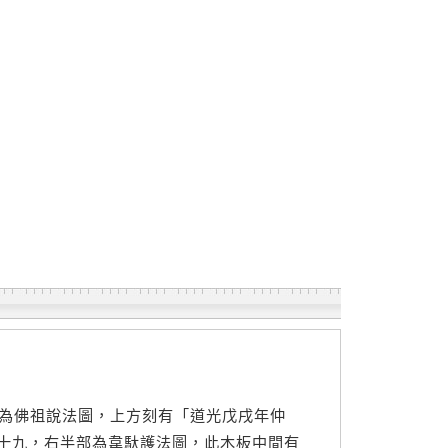
部為佛祖說法圖，上方刻有「道光戊戌年仲
十九，右半部為韋馱護法圖，此木板中間有