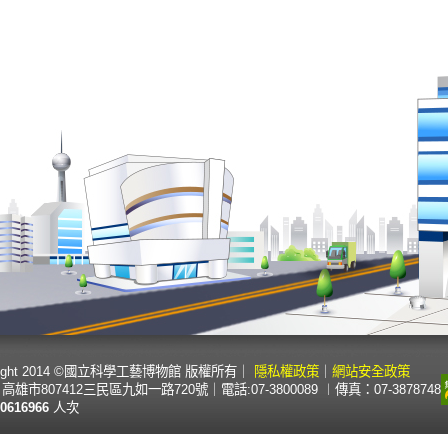
right 2014 ©國立科學工藝博物館 版權所有
｜
隱私權政策
｜
網站安全政策
高雄市807412三民區九如一路720號
｜
電話:07-3800089 ︱傳真：07-3878748
0616966
人次