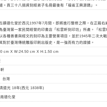
縫。頁三十八捐資刻經弟子名冊最後有「福省王興源鐫」。
古蹟德化堂於西元1997年7月間，即將進行整修之際，在正殿右
為臺灣第一家民間經營的印書店「松雲軒刻印坊」所產。「松雲
以各種善書與經文的刻印為主要營業項目，並於1945年二次大
其對於臺灣傳統雕版印刷出版史，是一強而有力的證據。
50 cm X W:24.50 cm X H:1.50 cm
版
雲軒
台灣
清道光 18年(西元 1838年)
台南德化堂