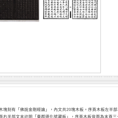
木塊刻有「佛說金剛經論」，內文共20塊木板。序頁木板左半
頁右半部文末註明「臺郡德化號藏板」，序頁木板背面為末頁三