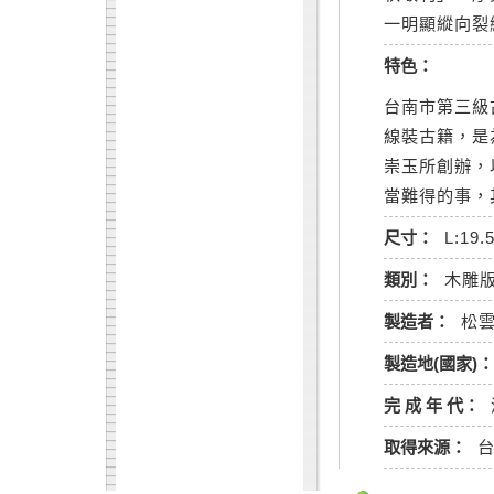
一明顯縱向裂
特色：
台南市第三級
線裝古籍，是
崇玉所創辦，
當難得的事，
尺寸：
L:19.
類別：
木雕
製造者：
松
製造地(國家)：
完 成 年 代：
取得來源：