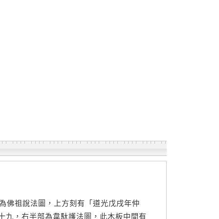
部為佛祖說法圖，上方刻有「道光戊戌年仲
十九，右半部為韋馱護法圖，此木板中間有