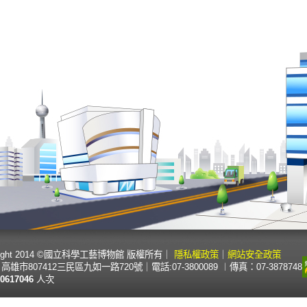
right 2014 ©國立科學工藝博物館 版權所有
｜
隱私權政策
｜
網站安全政策
高雄市807412三民區九如一路720號
｜
電話:07-3800089 ︱傳真：07-3878748
0617046
人次