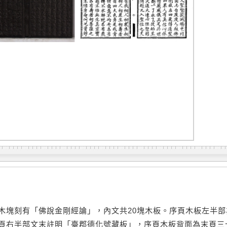
木塊刻有「佛說金剛經論」，內文共20塊木板。序頁木板左半
頁右半部文末註明「臺郡德化號藏板」，序頁木板背面為末頁三