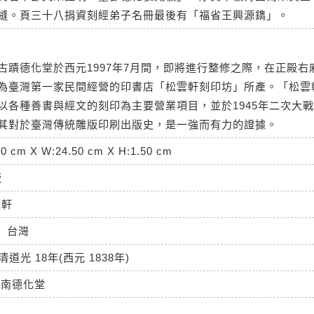
縫。頁三十八捐資刻經弟子名冊最後有「福省王興源鐫」。
古蹟德化堂於西元1997年7月間，即將進行整修之際，在正殿右
為臺灣第一家民間經營的印書店「松雲軒刻印坊」所產。「松雲
以各種善書與經文的刻印為主要營業項目，並於1945年二次大
其對於臺灣傳統雕版印刷出版史，是一強而有力的證據。
50 cm X W:24.50 cm X H:1.50 cm
版
雲軒
台灣
清道光 18年(西元 1838年)
台南德化堂