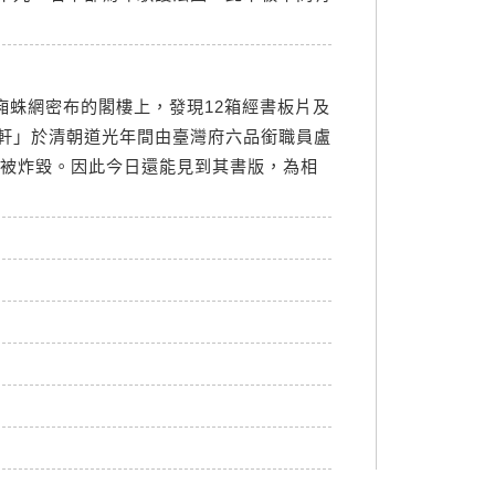
廂蛛網密布的閣樓上，發現12箱經書板片及
軒」於清朝道光年間由臺灣府六品銜職員盧
戰被炸毀。因此今日還能見到其書版，為相