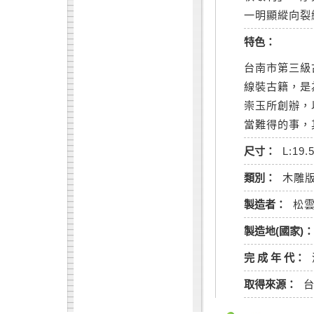
一明顯縱向裂
特色：
台南市第三級
線裝古籍，是
崇玉所創辦，
當難得的事，
尺寸：
L:19.
類別：
木雕
製造者：
松
製造地(國家)：
完 成 年 代：
取得來源：