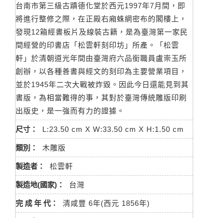
台南市第三級古蹟德化堂於西元1997年7月間，即
將進行整修之際，在正殿右廂蛛網密布的閣樓上，
發現12箱經書板片及線裝古籍，是為臺灣第一家民
間經營的印書店「松雲軒刻印坊」所產。「松雲
軒」於清朝道光年間由臺灣府六品銜職員盧崇玉所
創辦，以各種善書與經文的刻印為主要營業項目，
並於1945年二次大戰被炸毀。因此今日還能見到其
書版，為相當難得的事，其對於臺灣傳統雕版印刷
出版史，是一強而有力的證據。
尺寸：
L:23.50 cm X W:33.50 cm X H:1.50 cm
類別：
木雕版
製造者：
松雲軒
製造地(國家)：
台灣
完 成 年 代：
清咸豐 6年(西元 1856年)