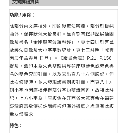
文物詳細資料
功能 / 用途：
除部分內文磨損外，印刷後無法辨識，部分刻板翹
曲外，保存狀況大致良好。扉頁刻有釋迦摩尼佛圖
像及書名「金剛般若波羅蜜經」，頁七四則刻有韋
馱護法圖像及大小字字數統計，頁七三註明「咸豐
丙辰年孟春月 日旦」。《版畫台灣》P.21, P.156
提及，舊印本為朱色雙龍拱護蓮座與藍色或紫色書
名的雙色套印封面，以及寫出頁八十左側牌記，但
此次修復時，並未發現該書刻板封面，而頁八十左
側小字也因磨損使得部分字句辨識困難，故特此註
記，上方小字為「原板係在江西省大悲寺余在福建
臺灣府意欲傳送註講經板但海外邊庭之處無有此板
幸友僧順求
特色：