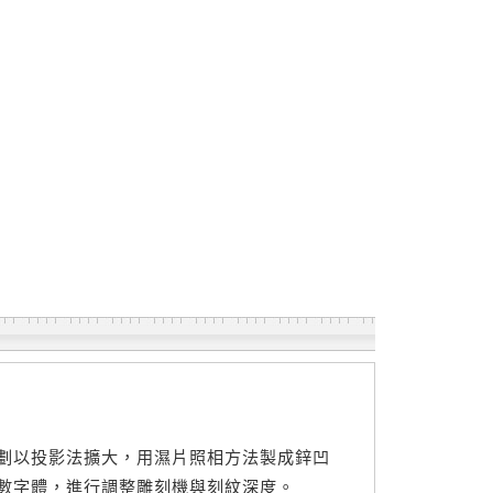
劃以投影法擴大，用濕片照相方法製成鋅凹
數字體，進行調整雕刻機與刻紋深度。