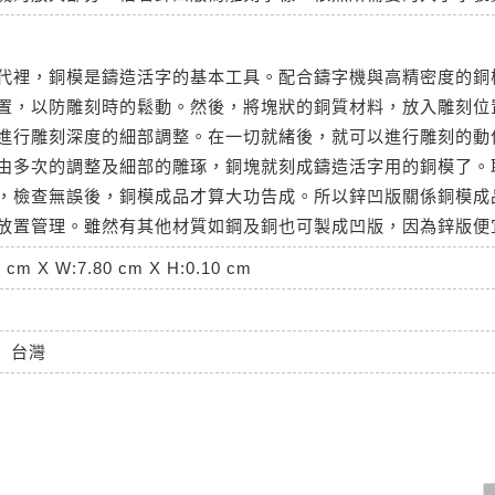
代裡，銅模是鑄造活字的基本工具。配合鑄字機與高精密度的銅
置，以防雕刻時的鬆動。然後，將塊狀的銅質材料，放入雕刻位
進行雕刻深度的細部調整。在一切就緒後，就可以進行雕刻的動
由多次的調整及細部的雕琢，銅塊就刻成鑄造活字用的銅模了。
，檢查無誤後，銅模成品才算大功告成。所以鋅凹版關係銅模成
放置管理。雖然有其他材質如鋼及銅也可製成凹版，因為鋅版便
0 cm X W:7.80 cm X H:0.10 cm
台灣