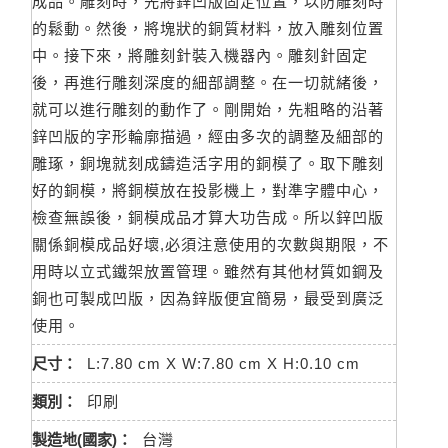
成品。雕刻時，先將鋅凹版固定位置，以防雕刻時
的鬆動。然後，將塊狀的銅質材料，放入雕刻位置
中。接下來，將雕刻針裝入機器內。雕刻針固定
後，再進行雕刻深度的細部調整。在一切就緒後，
就可以進行雕刻的動作了。剛開始，先粗略的沿著
鋅凹版的字形輪廓描過，經由多次的調整及細部的
雕琢，銅塊就刻成鑄造活字用的銅模了。取下雕刻
好的銅模，將銅模放在投影機上，對準字體中心，
檢查無誤後，銅模成品才算大功告成。所以鋅凹版
關係銅模成品好壞,必須注意使用的次數與期限，不
用時以立式鐵架放置管理。雖然有其他材質如鋼及
銅也可製成凹版，因為鋅版便宜簡易，最受到廣泛
使用。
尺寸：
L:7.80 cm X W:7.80 cm X H:0.10 cm
類別：
印刷
製造地(國家)：
台灣