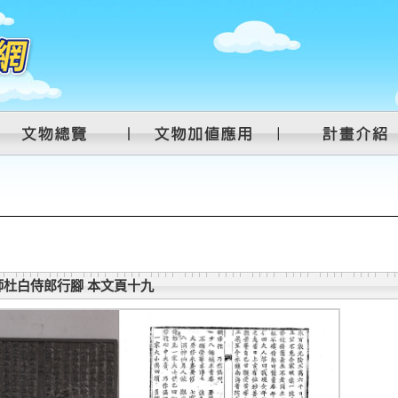
杜白侍郎行腳 本文頁十九