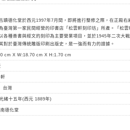
古蹟德化堂於西元1997年7月間，即將進行整修之際，在正殿右
為臺灣第一家民間經營的印書店「松雲軒刻印坊」所產。「松雲
以各種善書與經文的刻印為主要營業項目，並於1945年二次大
其對於臺灣傳統雕版印刷出版史，是一強而有力的證據。
10 cm X W:18.70 cm X H:1.70 cm
版
雲軒
台灣
光緒十五年(西元 1889年)
台南德化堂