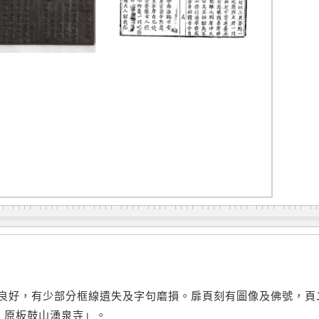
良好，有少部分框線遺失及字句磨損。扉頁刻有圖像及佛號，頁
刻 原板鼓山湧泉寺」。