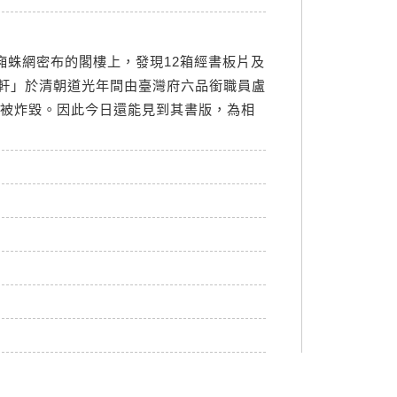
廂蛛網密布的閣樓上，發現12箱經書板片及
軒」於清朝道光年間由臺灣府六品銜職員盧
戰被炸毀。因此今日還能見到其書版，為相