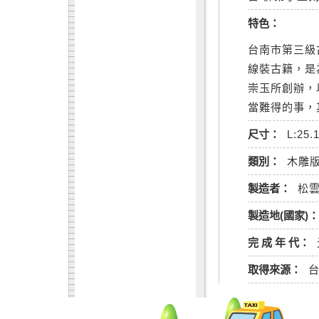
特色：
台南市第三級
線裝古籍，是
崇玉所創辦，
當難得的事，
尺寸：
L:25.
類別：
木雕
製造者：
松
製造地(國家)：
完 成 年 代：
取得來源：