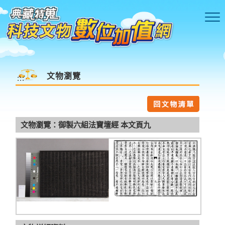
跳到主要內容區塊
文物瀏覽
:::
文物瀏覽：御製六組法寶壇經 本文頁九