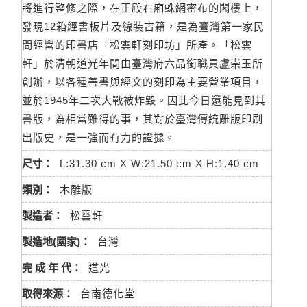
將進行整修之際，在正殿右廂蛛網密布的閣樓上，
發現12箱經書板片及線裝古籍，是為臺灣第一家民
間經營的印書店「松雲軒刻印坊」所產。「松雲
軒」於清朝道光年間由臺灣府六品銜職員盧崇玉所
創辦，以各種善書與經文的刻印為主要營業項目，
並於1945年二次大戰被炸毀。因此今日還能見到其
書版，為相當難得的事，其對於臺灣傳統雕版印刷
出版史，是一強而有力的證據。
尺寸：
L:31.30 cm X W:21.50 cm X H:1.40 cm
類別：
木雕版
製造者：
松雲軒
製造地(國家)：
台灣
完 成 年 代：
道光
取得來源：
台南德化堂