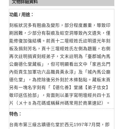
文物詳細資料
功能 / 用途：
刻板狀況多有翹曲及變形，部分程度嚴重，導致印
刷困難，少部分有裂痕及蛀空洞導致內文遺失，僅
能修復加強結構。前頁十二壇經姓氏註明道光年刻
板及捐刻芳名，頁十三壇經姓氏左側為題籤，右側
再次註明捐資刻經弟子，文末註明為「臺郡城內馬
公廟德化堂藏板」，但可明顯看出文中「家邑北門
內街貢生加軍功六品職員黃永淳」及「城內馬公廟
德化堂」，為挖除後另外刻於木條黏貼。藏板末頁
另有一塊名字刻有「【德化善】堂諸【弟子信女】
敬印送伍拾部」，背面則以墨字寫明壇經共四十五
片（〤十〥為花碼或稱蘇州碼常用於商業速記）。
特色：
台南市第三級古蹟德化堂於西元1997年7月間，即