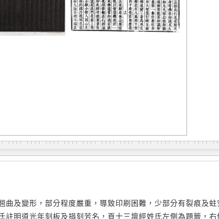
翹曲及變形，部分程度嚴重，導致印刷困難，少部分有裂痕及蛀
氏註明道光年刻板及捐刻芳名，頁十三壇經姓氏左側為題籤，右