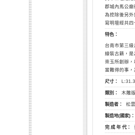
郡城內馬公廟
為挖除後另外
寫明壇經共四
特色：
台南市第三級
線裝古籍，是
崇玉所創辦，
當難得的事，
尺寸：
L:31.
類別：
木雕
製造者：
松
製造地(國家)：
完 成 年 代：