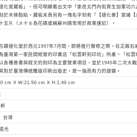
德化堂藏板」，但可明顯看出文中「家邑北門內街貢生加軍功六
刻於木條黏貼。藏板末頁另有一塊名字刻有「【德化善】堂諸【
十五片（〤十〥為花碼或稱蘇州碼常用於商業速記）。
古蹟德化堂於西元1997年7月間，即將進行整修之際，在正殿右
為臺灣第一家民間經營的印書店「松雲軒刻印坊」所產。「松雲
以各種善書與經文的刻印為主要營業項目，並於1945年二次大
其對於臺灣傳統雕版印刷出版史，是一強而有力的證據。
30 cm X W:21.50 cm X H:1.40 cm
版
雲軒
台灣
道光