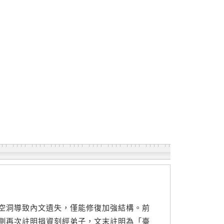
空洞導致內文遺失，僅能修復加強結構。前
側再次註明捐資刻經弟子，文末註明為「臺