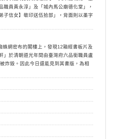
品職員黃永淳」及「城內馬公廟德化堂」，
弟子信女】敬印送伍拾部」，背面則以墨字
廂蛛網密布的閣樓上，發現12箱經書板片及
軒」於清朝道光年間由臺灣府六品銜職員盧
戰被炸毀。因此今日還能見到其書版，為相