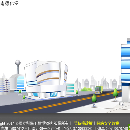
台南德化堂
right 2014 ©國立科學工藝博物館 版權所有
｜
隱私權政策
｜
網站安全政策
高雄市807412三民區九如一路720號
｜
電話:07-3800089 ︱傳真：07-3878748