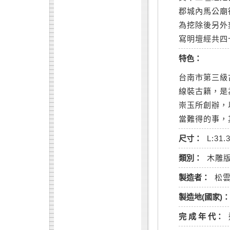
郡城內馬公廟
為挖除後另外
寫明壇經共四
特色：
台南市第三級
線裝古籍，是
崇玉所創辦，
當難得的事，
尺寸：
L:31.
類別：
木雕
製造者：
松
製造地(國家)：
完 成 年 代：