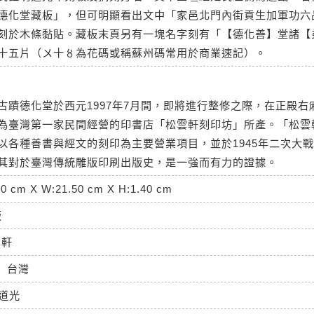
德化堂藏板」，但可明顯看出文中「家邑北門內街貢生加軍功六
刻於木條黏貼。藏板末頁另有一塊名字刻有「【德化善】堂諸【
十五片（〤十〥為花碼或稱蘇州碼常用於商業速記）。
古蹟德化堂於西元1997年7月間，即將進行整修之際，在正殿右
為臺灣第一家民間經營的印書店「松雲軒刻印坊」所產。「松雲
以各種善書與經文的刻印為主要營業項目，並於1945年二次大
其對於臺灣傳統雕版印刷出版史，是一強而有力的證據。
30 cm X W:21.50 cm X H:1.40 cm
版
雲軒
台灣
道光