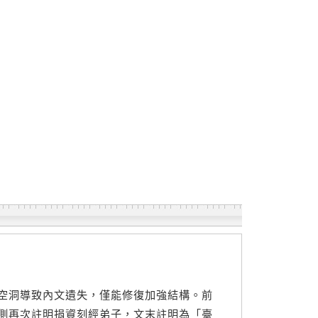
空洞導致內文遺失，僅能修復加強結構。前
側再次註明捐資刻經弟子，文末註明為「臺