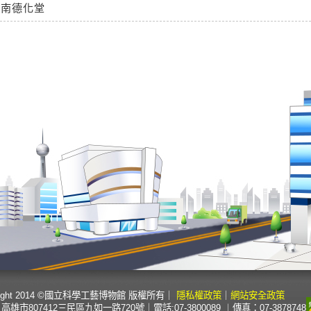
台南德化堂
right 2014 ©國立科學工藝博物館 版權所有
｜
隱私權政策
｜
網站安全政策
高雄市807412三民區九如一路720號
｜
電話:07-3800089 ︱傳真：07-3878748