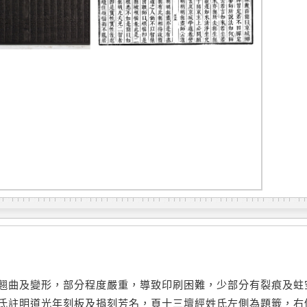
翹曲及變形，部分程度嚴重，導致印刷困難，少部分有裂痕及蛀
氏註明道光年刻板及捐刻芳名，頁十三壇經姓氏左側為題籤，右