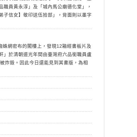
品職員黃永淳」及「城內馬公廟德化堂」，
弟子信女】敬印送伍拾部」，背面則以墨字
廂蛛網密布的閣樓上，發現12箱經書板片及
軒」於清朝道光年間由臺灣府六品銜職員盧
戰被炸毀。因此今日還能見到其書版，為相