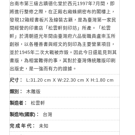
台南市第三級古蹟德化堂於西元1997年7月間，即
將進行整修之際，在正殿右廂蛛網密布的閣樓上，
發現12箱經書板片及線裝古籍，是為臺灣第一家民
間經營的印書店「松雲軒刻印坊」所產。「松雲
軒」於清朝道光年間由臺灣府六品銜職員盧崇玉所
創辦，以各種善書與經文的刻印為主要營業項目，
並於1945年二次大戰被炸毀。因此今日還能見到其
書版，為相當難得的事，其對於臺灣傳統雕版印刷
出版史，是一強而有力的證據。
尺寸：
L:31.20 cm X W:22.30 cm X H:1.80 cm
類別：
木雕版
製造者：
松雲軒
製造地(國家)：
台灣
完 成 年 代：
未知