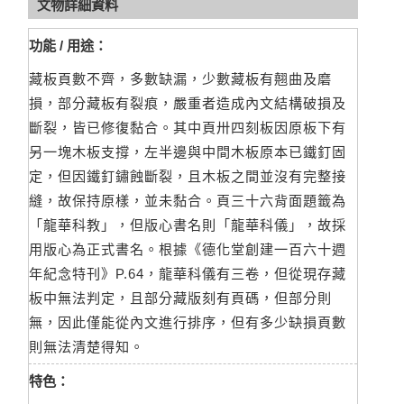
文物詳細資料
功能 / 用途：
藏板頁數不齊，多數缺漏，少數藏板有翹曲及磨
損，部分藏板有裂痕，嚴重者造成內文結構破損及
斷裂，皆已修復黏合。其中頁卅四刻板因原板下有
另一塊木板支撐，左半邊與中間木板原本已鐵釘固
定，但因鐵釘鏽蝕斷裂，且木板之間並沒有完整接
縫，故保持原樣，並未黏合。頁三十六背面題籤為
「龍華科教」，但版心書名則「龍華科儀」，故採
用版心為正式書名。根據《德化堂創建一百六十週
年紀念特刊》P.64，龍華科儀有三卷，但從現存藏
板中無法判定，且部分藏版刻有頁碼，但部分則
無，因此僅能從內文進行排序，但有多少缺損頁數
則無法清楚得知。
特色：