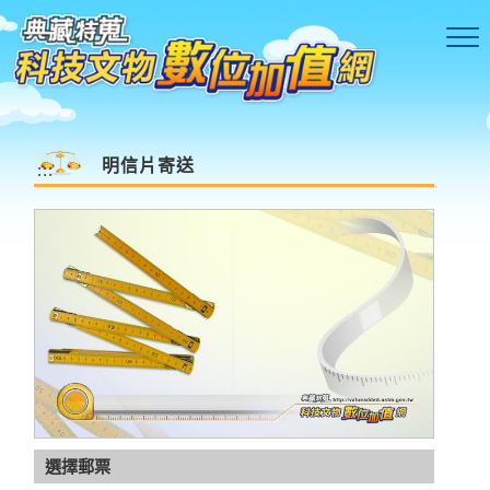
跳到主要內容區塊
明信片寄送
:::
語音驗証碼
更新驗証碼
選擇郵票