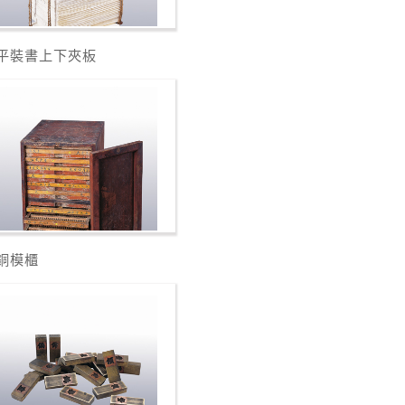
平裝書上下夾板
銅模櫃