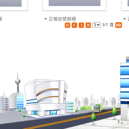
模
正楷初號銅模
3/7 頁