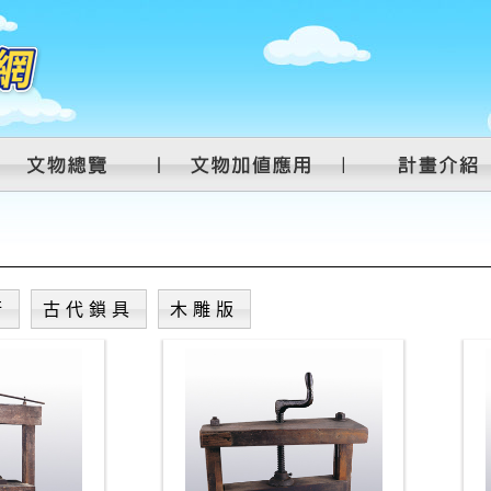
衡
古代鎖具
木雕版