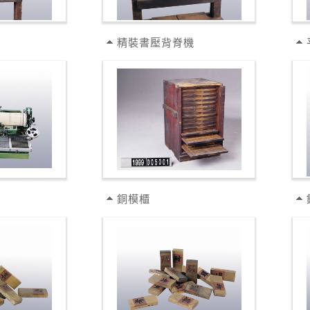
精裝書壓背脊機
銅模櫃