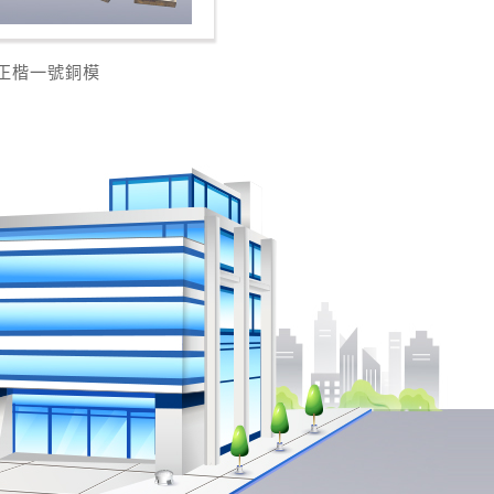
正楷一號銅模