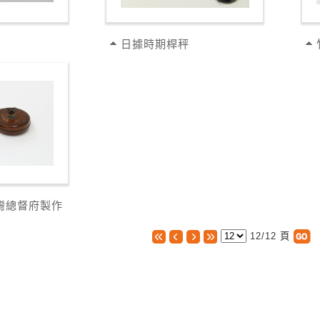
日據時期桿秤
灣總督府製作
12/12 頁