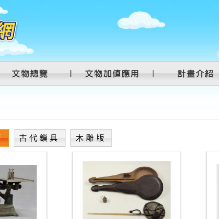
衡
古代鎖具
木雕版