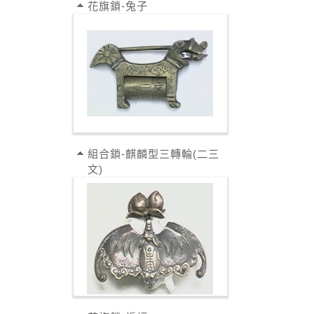
花旗鎖-兔子
組合鎖-麒麟型三轉輪(二三
文)