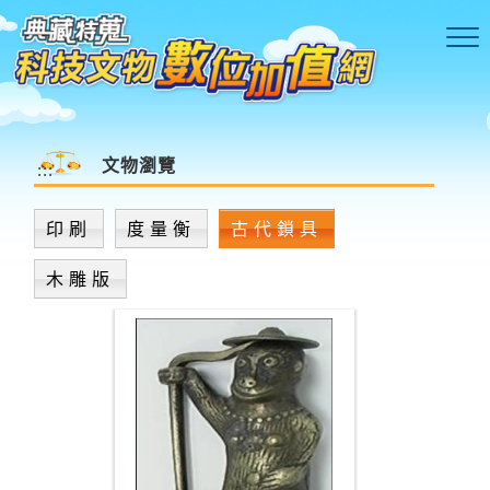
跳到主要內容區塊
文物瀏覽
:::
印刷
度量衡
古代鎖具
木雕版