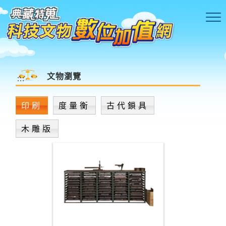
跳到主要內容區塊
文物瀏覽
:::
印刷
度量衡
古代鎖具
木雕版