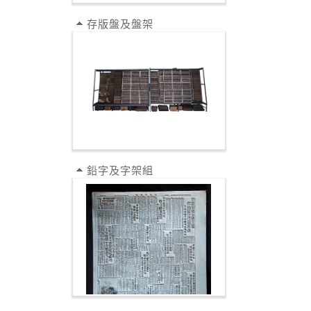
存版盤及盤架
鉛字及字架組