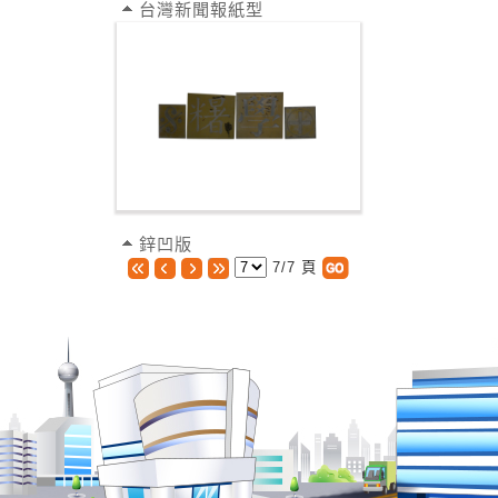
台灣新聞報紙型
鋅凹版
7/7 頁