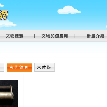
衡
古代鎖具
木雕版