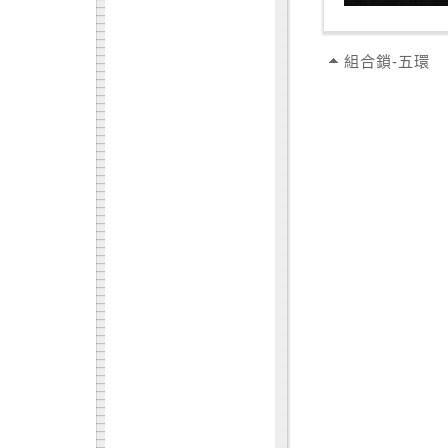
組合鎖-五環