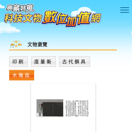
跳到主要內容區塊
文物瀏覽
:::
印刷
度量衡
古代鎖具
木雕版