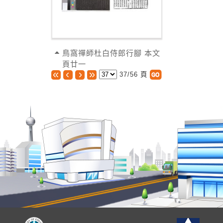
鳥窩禪師杜白侍郎行腳 本文
頁廿一
37/56 頁