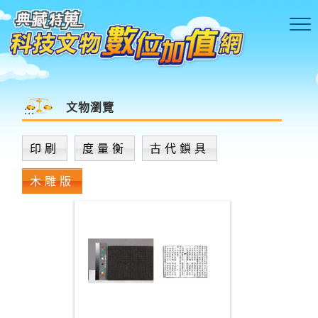
跳到主要內容區塊
文物瀏覽
:::
印刷
度量衡
古代鎖具
木雕版