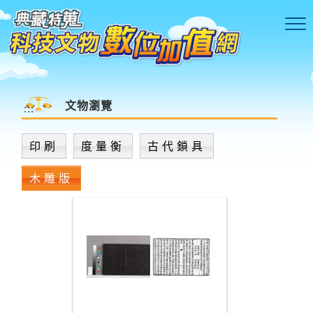
跳到主要內容區塊
文物瀏覽
:::
印刷
度量衡
古代鎖具
木雕版