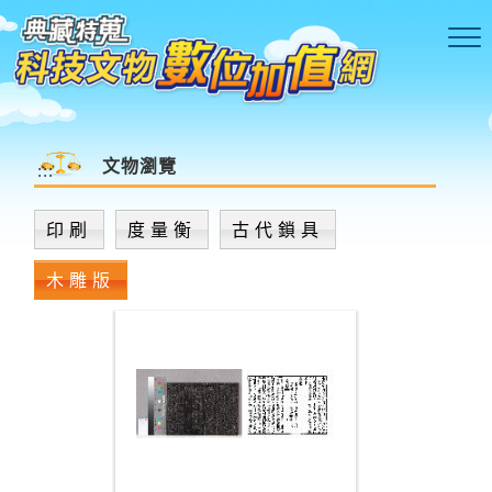
跳到主要內容區塊
文物瀏覽
:::
印刷
度量衡
古代鎖具
木雕版