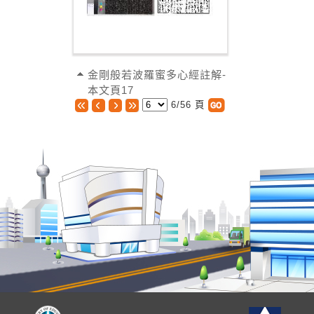
金剛般若波羅蜜多心經註解-
本文頁17
6/56 頁