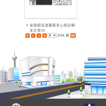
金剛般若波羅蜜多心經註解-
本文頁35
8/56 頁