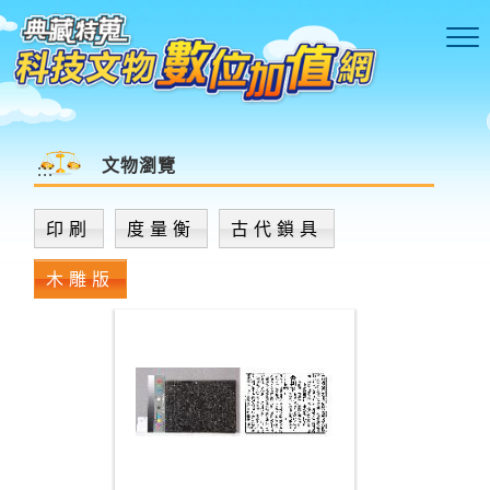
跳到主要內容區塊
文物瀏覽
:::
印刷
度量衡
古代鎖具
木雕版