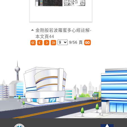
金剛般若波羅蜜多心經註解-
本文頁44
9/56 頁