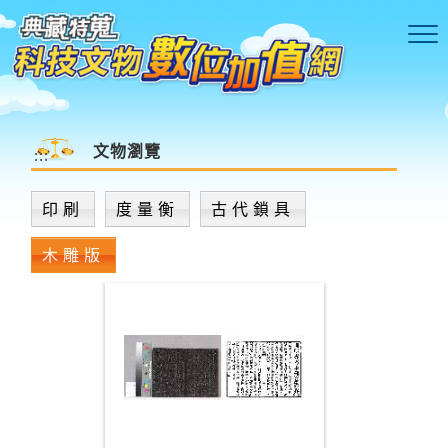
跳到主要內容區塊
文物瀏覽
:::
印刷
度量衡
古代鎖具
木雕版